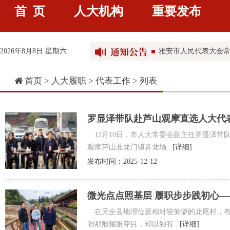
雅安市人大常委会办
首 页
人大机构
重要发布
雅安市人民代表大会常
雅安市人民代表大会常
2026年8月8日 星期六
雅安市人民代表大会常
雅安市人民代表大会常
首页 >
人大履职
>
代表工作
> 列表
罗显泽带队赴芦山观摩直选人大代
12月10日，市人大常委会副主任罗显泽带队
观摩芦山县龙门镇青龙场...
[详细]
发布时间：2025-12-12
微光点点照基层 履职步步践初心
在天全县地理位置相对较偏僻的龙尾村，有
阳那般耀眼夺目，却以独有...
[详细]