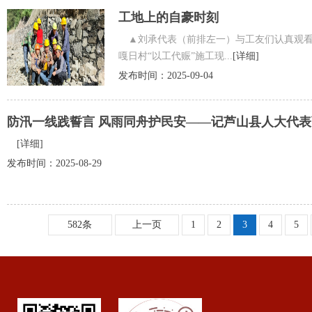
工地上的自豪时刻
▲刘承代表（前排左一）与工友们认真观看
嘎日村“以工代赈”施工现...
[详细]
发布时间：2025-09-04
防汛一线践誓言 风雨同舟护民安——记芦山县人大代表
[详细]
发布时间：2025-08-29
582条
上一页
1
2
3
4
5