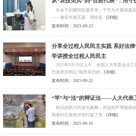
从“农技尖兵”到“百姓代表”：用
生命于闪耀间彰显芳华，于平凡中展现真实
——雅安市第五届、荥经县...
[详细]
发布时间：2025-09-23
分享全过程人民民主实践 系好法律
学讲授全过程人民民主
2025年9月19日上午，全国人大常委会
代表庹庆明以“我所亲历的...
[详细]
发布时间：2025-09-22
“竿”与“法”的辩证法——人大代
秋日的西川河波光粼粼，岸边的芦苇随风轻
期垂钓引发的冲突打破了双...
[详细]
发布时间：2025-09-16