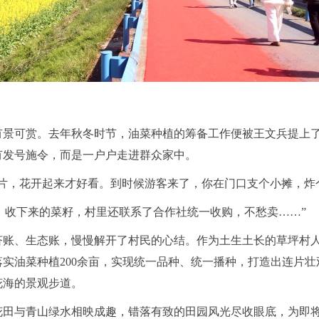
有景可赏。去年秋冬时节，油菜种植的筹备工作便被王文兵提上
有发号施令，而是一户户走进
群众家中
。
片，花开起来才好看。到时候游客来了，你在门口支个小摊，炸
补贴，收下来的菜籽，村里还联系了合作社统一收购，不愁卖
……
”
济账、生态账，慢慢解开了村民的心结。作为土生土长的草坪村
落实油菜种植
200余亩，实现统一品种、统一播种，打造出连片
花海的景观步道。
花田与青山绿水相映成趣，错落有致的田园风光尽收眼底，为即