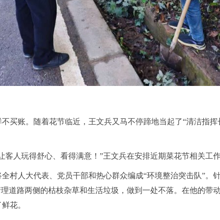
样不买账。随着花节临近，王文兵又马不停蹄地当起了
“清洁指
让客人玩得舒心、看得满意！”王文兵在安排近期菜花节相关工
将全村人大代表、党员干部和热心群众编成
“环境整治突击队”。
清理道路两侧的枯枝杂草和生活垃圾，做到一处不落。在他的带动下
了鲜花。