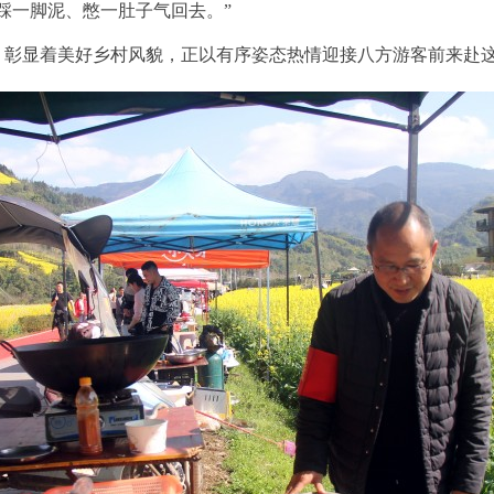
踩一脚泥、憋一肚子气回去
。
”
，彰显着美好乡村风貌，正以有序姿态热情迎接八方游客前来赴