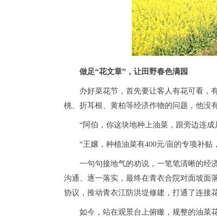
做足
“花文章”，让田野春色满园
办好菜花节，首先要让客人有花可看，
桃、折耳根、黄柏等经济作物的问题，他没
“阿伯，你这块地种上油菜，跟旁边连成
“王嬢，种植油菜有400元/亩的专项
一句句接地气的劝说，一笔笔清晰的经
沟通、逐一落实，最终在青衣合院对面坡面
协议，推动青衣江防洪堤修建，打通了连接
如今，站在观景台上俯瞰，规整的油菜