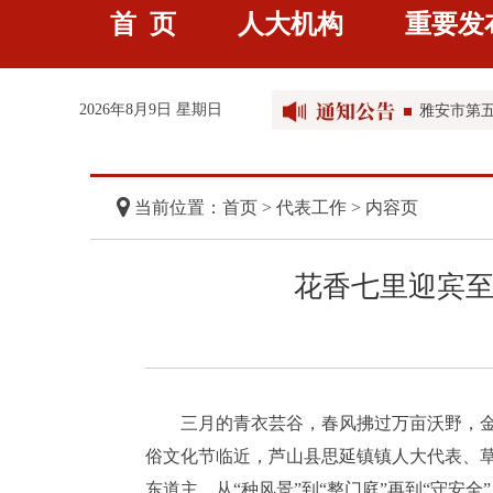
首 页
人大机构
重要发
雅安市第
雅安市第
2026年8月9日 星期日
雅安市第
雅安市第
当前位置：首页 >
代表工作
> 内容页
花香七里迎宾至
三月的青衣芸谷，春风拂过万亩沃野，
俗文化节临近，芦山县思延镇镇人大代表、
东道主，从“种风景”到“整门庭”再到“守