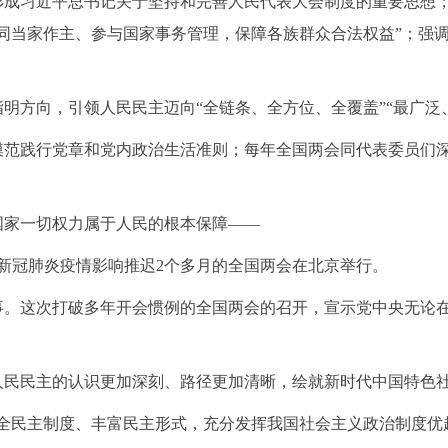
形成习近平总书记关于坚持和完善人民代表大会制度的重要思想
同当家作主、参与国家事务管理，保障各族群众合法权益”；强调
指明方向，引领人民民主迈向
“全链条、全方位、全覆盖”“最广
模范践行党章和党内政治生活准则；每年全国两会同代表委员们
国家一切权力属于人民的根本保障
——
，受新冠肺炎疫情影响推迟2个多月的全国两会在北京举行。
事。这次打破多年开会惯例的全国两会的召开，宣示党中央无论
人民民主的认识更加深刻、路径更加清晰，绘就新时代中国特色
健全民主制度、丰富民主形式，充分发挥我国社会主义政治制度优