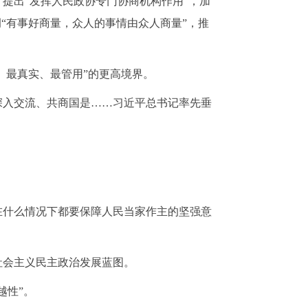
；提出
“发挥人民政协专门协商机构作用”，加
“有事好商量，众人的事情由众人商量”，推
泛、最真实、最管用”的更高境界。
深入交流、共商国是
……习近平总书记率先垂
在什么情况下都要保障人民当家作主的坚强意
社会主义民主政治发展蓝图。
越性”。