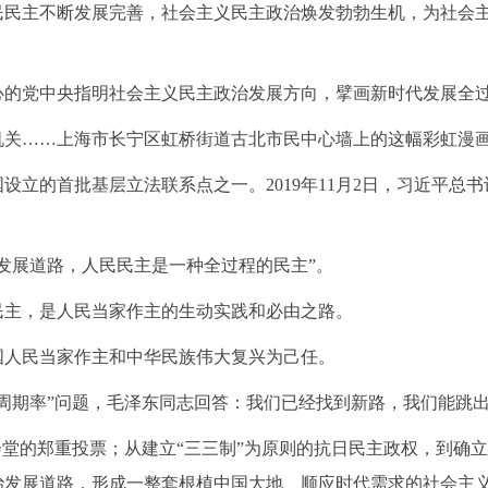
民民主不断发展完善，社会主义民主政治焕发勃勃生机，为社会
心的党中央指明社会主义民主政治发展方向，擘画新时代发展全
机关
……上海市长宁区虹桥街道古北市民中心墙上的这幅彩虹漫
国设立的首批基层立法联系点之一。
2019年11月2日，习近平
发展道路，人民民主是一种全过程的民主”。
民主，是人民当家作主的生动实践和必由之路。
国人民当家作主和中华民族伟大复兴为己任。
史周期率”问题，毛泽东同志回答：我们已经找到新路，我们能跳
会堂的郑重投票；从建立“三三制”为原则的抗日民主政权，到确
治发展道路，形成一整套根植中国大地、顺应时代需求的社会主