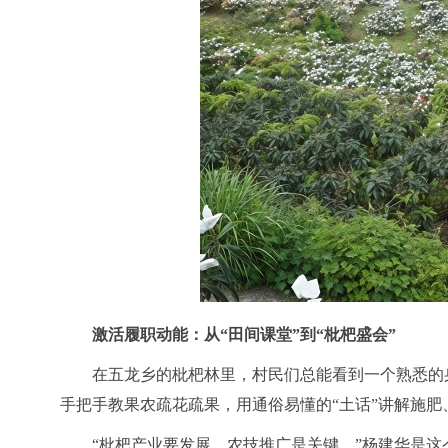
激活履职动能：从
“田间课堂”到“枇杷盛会”
在五龙乡的枇杷林里，村民们总能看到一个熟悉的
手把手教果农疏花疏果，用通俗易懂的“土话”讲解施肥
“枇杷产业要发展，农技推广是关键。”杨建华是这