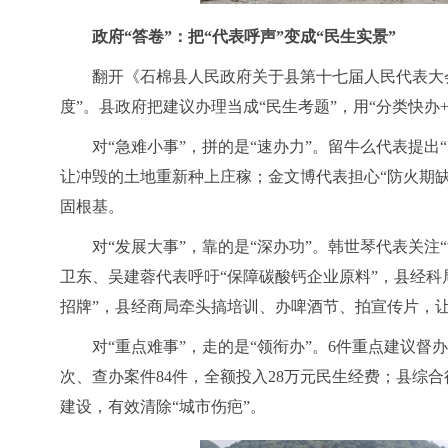
政府
“答卷”：把“代表呼声”变成“民生实景”
翻开《石棉县人民政府关于县第十七届人民代表大
度”。县政府把建议办理当成“民生考题”，用“分类快办
对
“急难小事”，拼的是“速办力”。留牛么代表提
让冲毁的土地重新种上庄稼；金文博代表担心“防火期
固根基。
对
“发展大事”，靠的是“深办功”。韩世琴代表关
卫东、吴建蓉代表呼吁“保障碳酸钙企业原料”，县经科
招牌”，县经商局牵头搞培训、办啤酒节、拍宣传片，让“
对
“重点难事”，走的是“领衔办”。6件重点建议督
次、查办案件84件，全额投入28万元民生经费；县综
建设，有效清除“城市伤疤”。